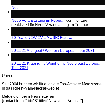
Jan.
Neu
29
Dez.
Neue Veranstaltung im Februar
Kommentare
deaktiviert
für Neue Veranstaltung im Februar
29
Dez.
20 Years NEW EVIL MUSIC Festival
27
Okt.
30.11.21 Archgoat / Weiher / European Tour 2021
27
Okt.
20.11.21 Kraanium / Weinheim / Necrofeast European
Tour 2021
Über uns
Seit 2004 bringen wir für euch die Top-Acts der Metalszene
in das Rhein-Main-Neckar-Gebiet
Melde dich beim Newsletter an
[contact-form-7 id="8" title="Newsletter Vertical"]