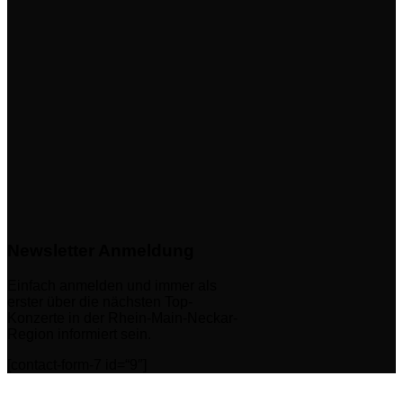
Newsletter Anmeldung
Einfach anmelden und immer als
erster über die nächsten Top-
Konzerte in der Rhein-Main-Neckar-
Region informiert sein.
[contact-form-7 id=“9″]