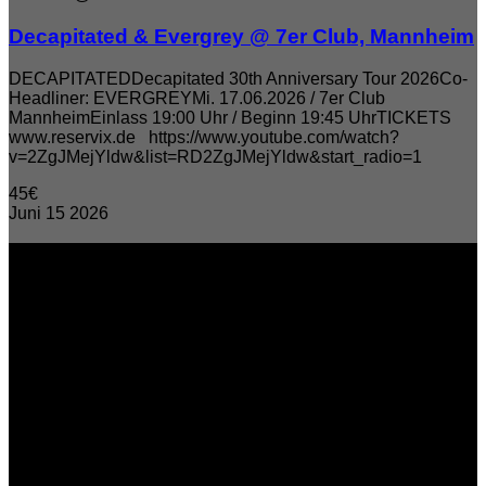
Decapitated & Evergrey @ 7er Club, Mannheim
DECAPITATEDDecapitated 30th Anniversary Tour 2026Co-
Headliner: EVERGREYMi. 17.06.2026 / 7er Club
MannheimEinlass 19:00 Uhr / Beginn 19:45 UhrTICKETS
www.reservix.de https://www.youtube.com/watch?
v=2ZgJMejYldw&list=RD2ZgJMejYldw&start_radio=1
45€
Juni
15
2026