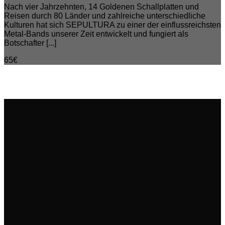
Nach vier Jahrzehnten, 14 Goldenen Schallplatten und
Reisen durch 80 Länder und zahlreiche unterschiedliche
Kulturen hat sich SEPULTURA zu einer der einflussreichsten
Metal-Bands unserer Zeit entwickelt und fungiert als
Botschafter [...]
65€