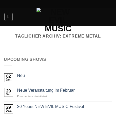
Skip
to
content
TÄGLICHER ARCHIV:
EXTREME METAL
UPCOMING SHOWS
Neu
02
Jan.
Neue Veranstaltung im Februar
29
Dez.
für
Kommentare deaktiviert
Neue
Veranstaltung
20 Years NEW EVIL MUSIC Festival
29
im
Dez.
Februar