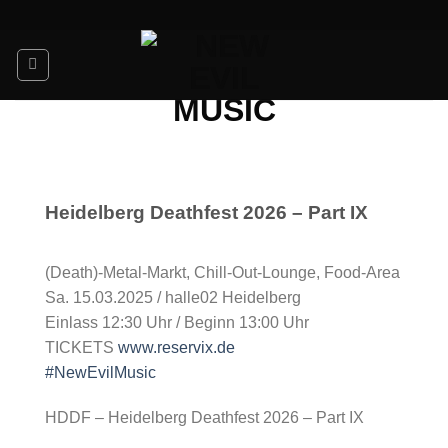
Skip
to
content
Heidelberg Deathfest 2026 – Part IX
(Death)-Metal-Markt, Chill-Out-Lounge, Food-Area
Sa. 15.03.2025 / halle02 Heidelberg
Einlass 12:30 Uhr / Beginn 13:00 Uhr
TICKETS
www.reservix.de
#NewEvilMusic
HDDF – Heidelberg Deathfest 2026 – Part IX