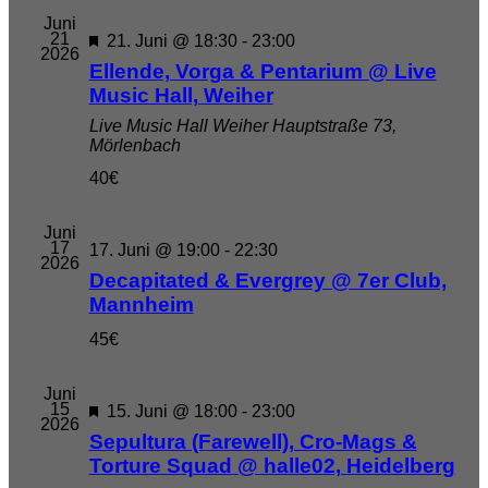
Juni
21
Empfohlen
21. Juni @ 18:30
-
23:00
2026
Ellende, Vorga & Pentarium @ Live
Music Hall, Weiher
Live Music Hall Weiher
Hauptstraße 73,
Mörlenbach
40€
Juni
17
17. Juni @ 19:00
-
22:30
2026
Decapitated & Evergrey @ 7er Club,
Mannheim
45€
Juni
15
Empfohlen
15. Juni @ 18:00
-
23:00
2026
Sepultura (Farewell), Cro-Mags &
Torture Squad @ halle02, Heidelberg